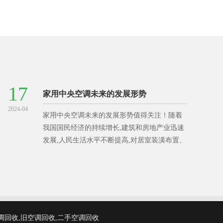
17
家用中央空调未来的发展形势
2024-04
家用中央空调未来的发展形势值得关注！随着
我国国民经济的持续增长,建筑和房地产业迅速
发展,人民生活水平不断提高,对居室装潢布置、
品位的要求和对空调的舒适性、空气品质的要
求越来越高,要求室内环境必须有利于
调回收,旧空调回收,二手空调回收