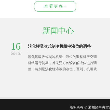
查 看 更 多 +
新闻中心
16
溴化锂吸收式制冷机组中液位的调整
2024-08
溴化锂吸收式制冷机组中液位的调整机房空调
机组运行初期，首先要对各设备的液位进行调
整，特别是溴化锂溶液的液位，否则，机组就
无法正常运行。如果发生器液位过高，溶液就
会从折流饭的上部直接进人发生器溶液出口管
版权所有 © 通州区中央空