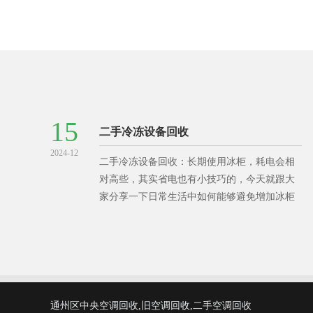
15
二手冷冻设备回收
2024-12
二手冷冻设备回收：长期使用冰柜，耗电会相
对高些，其实省电也有小技巧的，今天就跟大
家分享一下日常生活中如何能够避免增加冰柜
耗电量。那我们平常应该如何做到省电模式呢?
1、尽量减少冰柜开门次数和时间。热的食
通州区中央空调回收,旧空调回收,二手空调回收